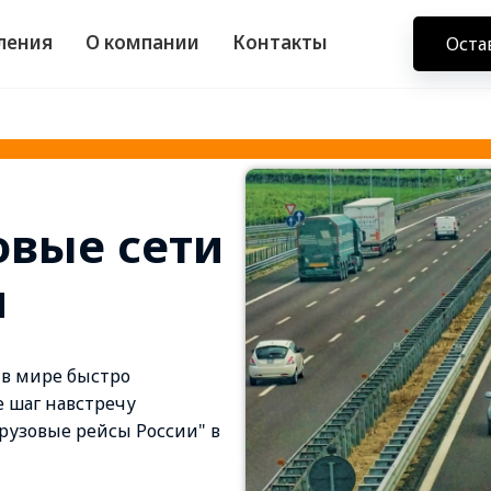
ления
О компании
Контакты
Оста
овые сети
и
 в мире быстро
 шаг навстречу
рузовые рейсы России" в