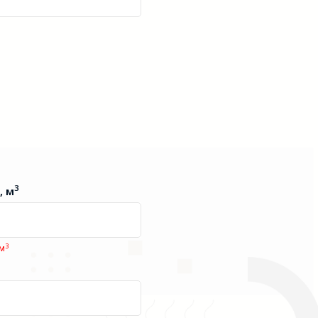
3
, м
3
 м