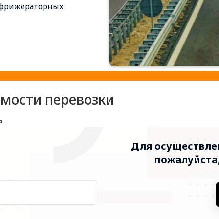
рефрижераторных
имости перевозки
ь
Для осуществлен
пожалуйста,