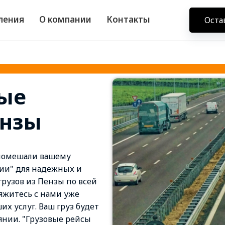
ления
О компании
Контакты
Оста
ые
ензы
 помешали вашему
сии" для надежных и
рузов из Пензы по всей
вяжитесь с нами уже
их услуг. Ваш груз будет
оянии. "Грузовые рейсы