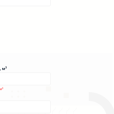
3
, м
3
 м