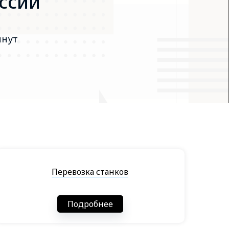
оссии
инут
Перевозка станков
Подробнее