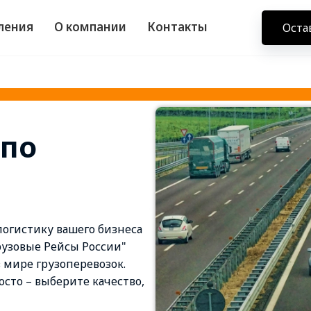
ления
О компании
Контакты
Оста
 по
огистику вашего бизнеса
рузовые Рейсы России"
 мире грузоперевозок.
осто – выберите качество,